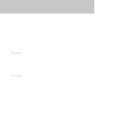
Contate-Nos
Digite seu nome
Digite seu e-mail
Digite sua mensagem aqui...
Telefone