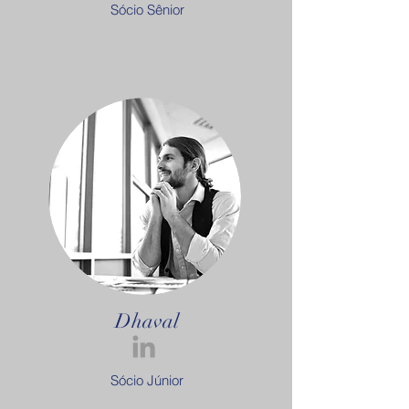
Sócio Sênior
Dhaval
Sócio Júnior