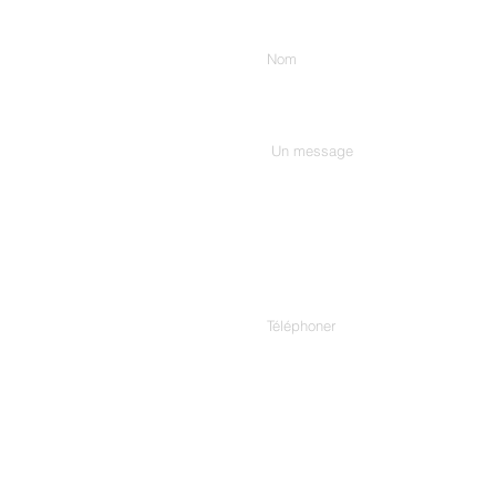
Entrez votre nom
Tapez votre message ici...
Téléphoner
Adresse.
307/C, 3rd Floor, Harekrishn