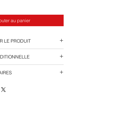
outer au panier
R LE PRODUIT
gélules
DITIONNELLE
les
:
40mg
AIRES
°C ; excursions autorisées de
ourants
sont maux de tête,
faiblesse, hypertension artérielle,
 FDA : Oui
, étourdissements, toux avec
 août 2012
mptômes du rhume tels que nez
rescrit par le médecin.
s, maux de gorge ; congestion
ment, douleurs osseuses.
es graves sont
douleur
 à respirer, perte de contrôle de la