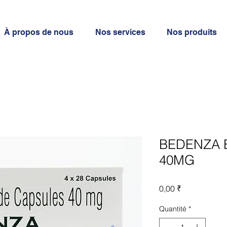
À propos de nous
Nos services
Nos produits
BEDENZA 
40MG
Prix
0,00 ₹
Quantité
*