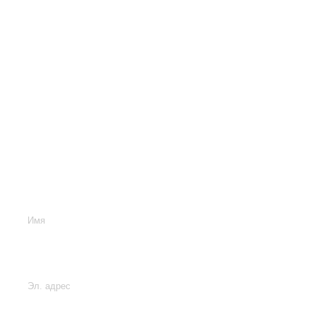
Связаться с нами
Введите ваше имя
Введите адрес электронной
почты
Пишите ваше сообщение