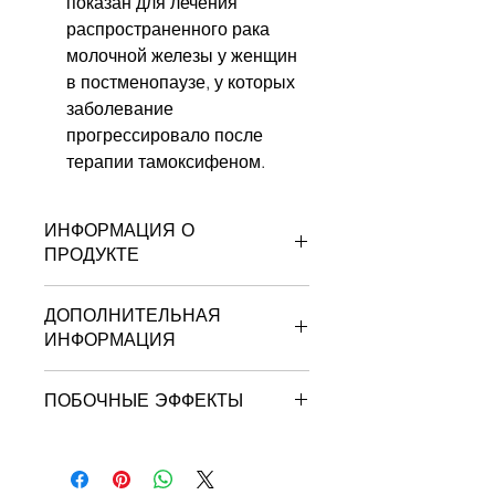
показан для лечения
распространенного рака
молочной железы у женщин
в постменопаузе, у которых
заболевание
прогрессировало после
терапии тамоксифеном.
ИНФОРМАЦИЯ О
ПРОДУКТЕ
ДОПОЛНИТЕЛЬНАЯ
ИНФОРМАЦИЯ
Как дается Аромазин:
ПОБОЧНЫЕ ЭФФЕКТЫ
Аромазин принимают внутрь в виде
таблеток один раз в день.
Эти побочные эффекты являются
Аромазин следует принимать после
менее распространенными
еды.
побочными эффектами