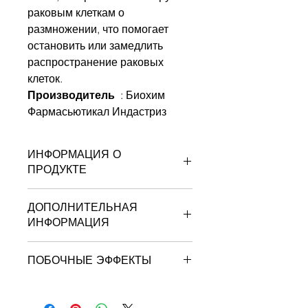
раковым клеткам о
размножении, что помогает
остановить или замедлить
распространение раковых
клеток.
Производитель
: Биохим
Фармасьютикал Индастриз
ИНФОРМАЦИЯ О
ПРОДУКТЕ
10 таблеток в 1 полоске
ДОПОЛНИТЕЛЬНАЯ
ИНФОРМАЦИЯ
Доступные сильные стороны
:
ПОБОЧНЫЕ ЭФФЕКТЫ
таблетка 400 мг
Место хранения :
Хранить при
Самая распространенная
температуре ниже 25°C
сторона
эффекты: Тошнота, Сыпь,
Дозировка: