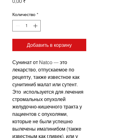
Цена
0,00 ₹
Количество
*
Добавить в корзину
Сунинат от Natco — это
лекарство, отпускаемое по
рецепту, также известное как
сунитиниб малат или сутент.
Это используется для лечения
стромальных опухолей
желудочно-кишечного тракта у
пациентов с опухолями,
которые не были успешно
вылечены иматинибом (также
известным как гливек), или у