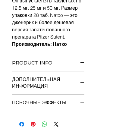
Он выпускается в таблетках по
12,5 мг, 25 мг и 50 мг. Размер
упаковки 28 таб. Natco — это
дженерик и более дешевая
версия запатентованного
препарата Pfizer Sutent.
Производитель: Натко
PRODUCT INFO
ДОПОЛНИТЕЛЬНАЯ
ИНФОРМАЦИЯ
ПОБОЧНЫЕ ЭФФЕКТЫ
Common side effects of SUTENT
include:
The medicine in SUTENT is
yellow, and it may make your skin