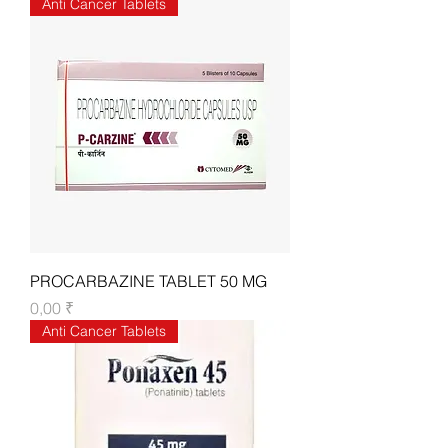
Anti Cancer Tablets
PROCARBAZINE TABLET 50 MG
Цена
0,00 ₹
Anti Cancer Tablets