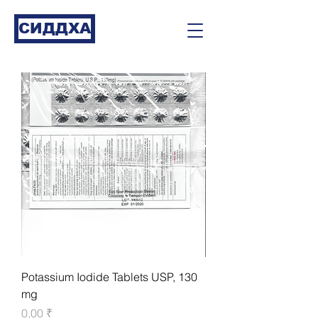
СИДДХА
Potassium Iodide Tablets USP, 130
mg
Цена
0,00 ₹