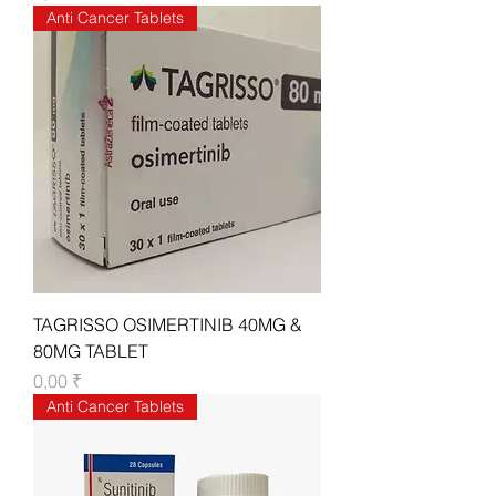
Anti Cancer Tablets
TAGRISSO OSIMERTINIB 40MG &
80MG TABLET
Цена
0,00 ₹
Anti Cancer Tablets