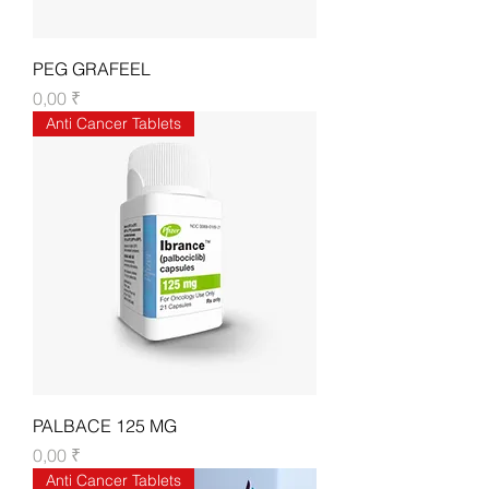
PEG GRAFEEL
Цена
0,00 ₹
Anti Cancer Tablets
PALBACE 125 MG
Цена
0,00 ₹
Anti Cancer Tablets