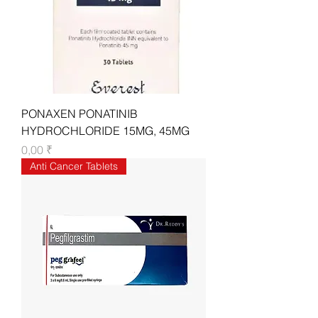
PONAXEN PONATINIB
HYDROCHLORIDE 15MG, 45MG
Цена
0,00 ₹
Anti Cancer Tablets